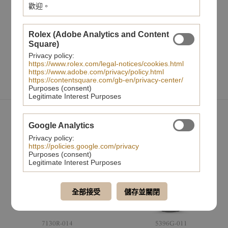
認證
歡迎。
百達翡麗印記
Rolex (Adobe Analytics and Content
Square)
分享至
Privacy policy:
https://www.rolex.com/legal-notices/cookies.html
https://www.adobe.com/privacy/policy.html
https://contentsquare.com/gb-en/privacy-center/
Purposes (consent)
Legitimate Interest Purposes
您可能也會喜歡
Google Analytics
Privacy policy:
https://policies.google.com/privacy
Purposes (consent)
Legitimate Interest Purposes
全部接受
儲存並關閉
7130R-014
5396G-011