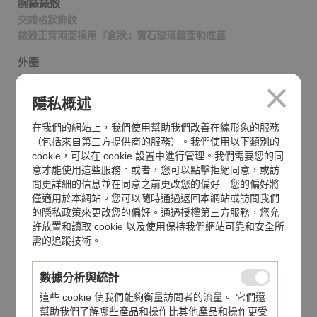
腕錶錶殼
交錯格狀飾紋
錶殼正背兩面採用『盒狀』寶石玻璃鏡面和底蓋
外圈
鑲鑽
隱私概述
防水功能
30米
在我們的網站上，我們使用幫助我們改善在線形象的服務
（包括來自第三方提供商的服務）。我們使用以下類別的
機芯
cookie，可以在 cookie 設置中進行管理。我們需要您的同
手動上弦機械機芯
意才能使用這些服務。或者，您可以點擊拒絕同意，或訪
問更詳細的信息並在同意之前更改您的偏好。您的偏好將
動力儲備
僅適用於本網站。您可以隨時通過返回本網站或訪問我們
65小時（未啟動計時功能）
的隱私政策來更改您的偏好。通過授權第三方服務，您允
許放置和讀取 cookie 以及使用保持我們網站可靠和安全所
錶帶
需的追蹤技術。
鱷魚皮錶帶,針釦
數據分析與統計
錶面
白色
這些 cookie 使我們能夠衡量訪問者的流量。 它們還
幫助我們了解哪些產品和操作比其他產品和操作更受