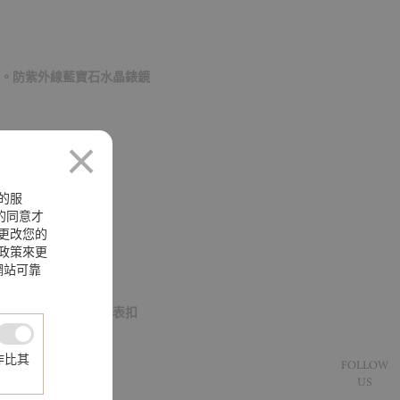
。防紫外線藍寶石水晶錶鏡
的服
您的同意才
更改您的
政策來更
網站可靠
製，亮黑色。折疊式表扣
作比其
FOLLOW
US