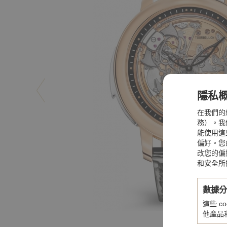
隱私
在我們的
務）。我們
能使用這
偏好。您
改您的偏
和安全所
數據
這些 
他產品