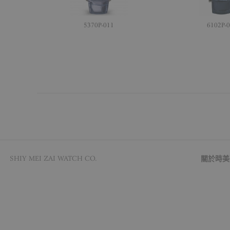
5370P-011
6102P-
© SHIY MEI ZAI WATCH CO.
關於時美