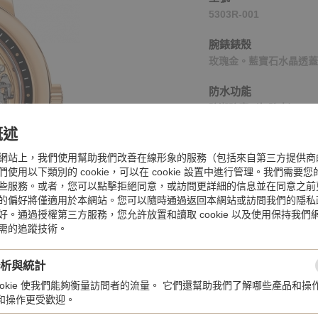
5303R-001
腕錶錶殼
玫瑰金。藍寶石水晶透蓋
防水功能
防潮防塵（無防水）
概述
機芯
手動上弦機械機芯
網站上，我們使用幫助我們改善在線形象的服務（包括來自第三方提供商
使用以下類別的 cookie，可以在 cookie 設置中進行管理。我們需要
動力儲備
些服務。或者，您可以點擊拒絕同意，或訪問更詳細的信息並在同意之前
的偏好將僅適用於本網站。您可以隨時通過返回本網站或訪問我們的隱私
至少40小時-最多48小時
好。通過授權第三方服務，您允許放置和讀取 cookie 以及使用保持我們
需的追蹤技術。
錶帶
方形鱗紋鱷魚皮，手工縫
分析與統計
錶面
cookie 使我們能夠衡量訪問者的流量。 它們還幫助我們了解哪些產品和操
鏤空
和操作更受歡迎。