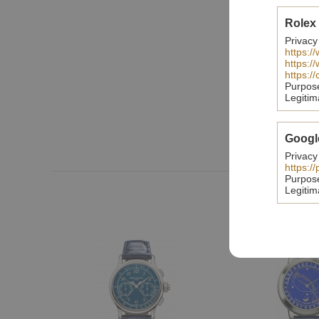
Rolex
Privacy
https:/
https:/
https:/
Purpos
Legitim
Googl
Privacy
https:/
Purpos
Legitim