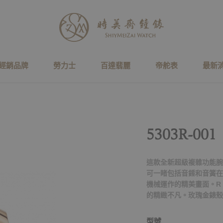
經銷品牌
勞力士
百達翡麗
帝舵表
最新
5303R-001
這款全新超級複雜功能腕
可一睹包括音錘和音簧在
機械運作的精美畫面。R 
的精緻不凡。玫瑰金錶殼
型號