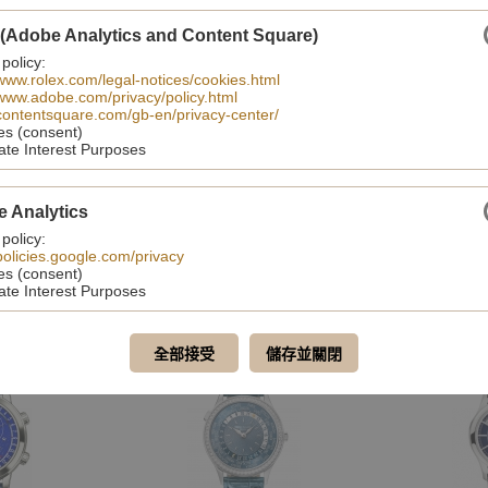
認證
 (Adobe Analytics and Content Square)
百達翡麗印記
 policy:
/www.rolex.com/legal-notices/cookies.html
/www.adobe.com/privacy/policy.html
/contentsquare.com/gb-en/privacy-center/
es (consent)
分享至
ate Interest Purposes
e Analytics
 policy:
/policies.google.com/privacy
es (consent)
ate Interest Purposes
您可能也會喜歡
全部接受
儲存並關閉