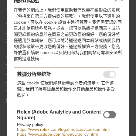
及噴砂飾面互相交錯，點綴激光飾紋。
在我們的網站上，我們使用幫助我們改善在線形象的服務
（包括來自第三方提供商的服務）。我們使用以下類別的
cookie，可以在 cookie 設置中進行管理。我們需要您的同
慣性微調平衡擺輪兩側以堅固的橫夾板固定，確保穩固精
意才能使用這些服務。或者，您可以點擊拒絕同意，或訪
準，同時配備非磁性矽游絲。腕錶組裝後經測試，原廠機
問更詳細的信息並在同意之前更改您的偏好。您的偏好將
僅適用於本網站。您可以隨時通過返回本網站或訪問我們
芯MT5602-U型走時誤差僅在5秒之內（0+5）。
的隱私政策來更改您的偏好。通過授權第三方服務，您允
許放置和讀取 cookie 以及使用保持我們網站可靠和安全所
帝舵表原廠機芯MT5602-U型的另一顯著特點，在於其經
需的追蹤技術。
瑞士聯邦計量科學研究院（METAS）認證的70小時動力
數據分析與統計
儲備，讓佩戴者「週末無憂」。換言之，如果在週五晚上
這些 cookie 使我們能夠衡量訪問者的流量。 它們還
摘下腕錶，到週一早上只需戴上手腕即可正常使用，無需
幫助我們了解哪些產品和操作比其他產品和操作更受
重新上鏈調校。把「工作時間」交給它，把「休息時間」
歡迎。
還給自己。
Rolex (Adobe Analytics and Content
Square)
Privacy policy:
https://www.rolex.com/legal-notices/cookies.html
https://www.adobe.com/privacy/policy.html