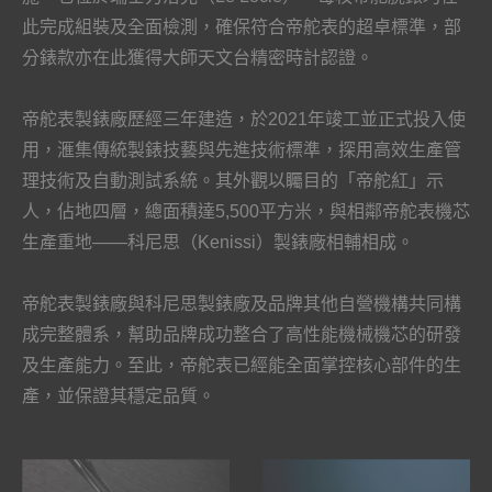
此完成組裝及全面檢測，確保符合帝舵表的超卓標準，部
分錶款亦在此獲得大師天文台精密時計認證。
帝舵表製錶廠歷經三年建造，於2021年竣工並正式投入使
用，滙集傳統製錶技藝與先進技術標準，探用高效生產管
理技術及自動測試系統。其外觀以矚目的「帝舵紅」示
人，佔地四層，總面積達5,500平方米，與相鄰帝舵表機芯
生產重地——科尼思（Kenissi）製錶廠相輔相成。
帝舵表製錶廠與科尼思製錶廠及品牌其他自營機構共同構
成完整體系，幫助品牌成功整合了高性能機械機芯的研發
及生產能力。至此，帝舵表已經能全面掌控核心部件的生
產，並保證其穩定品質。