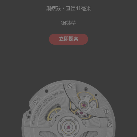
鋼錶殼，直徑41毫米
鋼錶帶
立即探索