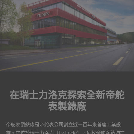
在瑞士力洛克探索全新帝舵
表製錶廠
帝舵表製錶廠是帝舵表公司創立近一百年來首座工業設
施。它位於瑞士力洛克（Le Locle），每枚帝舵腕錶均在