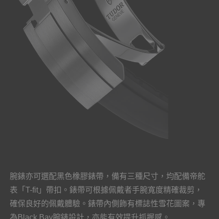
腕錶亦可選配黑色橡膠錶帶，備有三種尺寸，均配備帝舵
表「T-fit」帶扣。錶帶可根據佩戴者手腕寬度精確裁剪，
確保良好的佩戴體驗。錶帶內側飾有標誌性雪花圖案，專
為Black Bay腕錶設計，亦能有效提升抓握感。