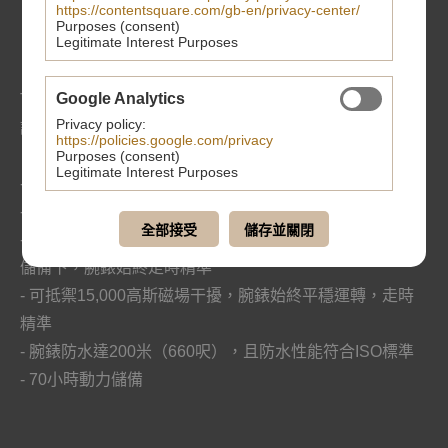
瑞士聯邦計量科學研究院認
https://contentsquare.com/gb-en/privacy-center/
Purposes (consent)
證標準及測試
Legitimate Interest Purposes
Google Analytics
TUDOR Black Bay腕錶成功獲得大師天文台精密時計認
Privacy policy:
證，其具備的認證前提與經歷的嚴格測試總結如下：
https://policies.google.com/privacy
Purposes (consent)
Legitimate Interest Purposes
- 瑞士製造
- 瑞士官方天文台認證（COSC）
全部接受
儲存並關閉
- 在兩個溫度區間、六個方位及100%與33%兩種不同動力
儲備下，腕錶始終走時精準
- 可抵禦15,000高斯磁場干擾，腕錶始終平穩運轉，走時
精準
- 腕錶防水達200米（660呎），且防水性能符合ISO標準
- 70小時動力儲備