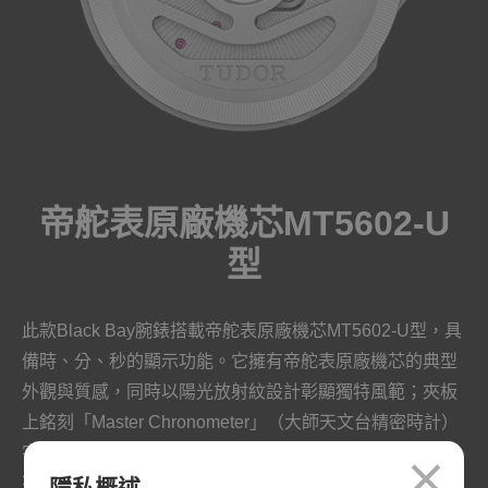
帝舵表原廠機芯MT5602-U
型
此款Black Bay腕錶搭載帝舵表原廠機芯MT5602-U型，具
備時、分、秒的顯示功能。它擁有帝舵表原廠機芯的典型
外觀與質感，同時以陽光放射紋設計彰顯獨特風範；夾板
上銘刻「Master Chronometer」（大師天文台精密時計）
字樣，突顯其優越性能。一體成型的鏤空鎢金屬自動陀飾
有獨特激光放射刻紋與噴砂細節。夾板與主夾板則以磨光
隱私概述