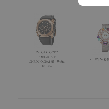
BVLGARI OCTO
L’ORIGINALE
ALLEGRA 彩寶
CHRONOGRAPH計時腕錶
103204