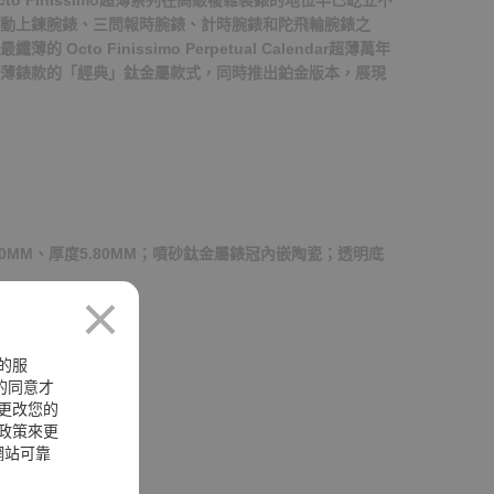
to Finissimo超薄系列在高級複雜製錶的地位早已屹立不
動上鍊腕錶、三問報時腕錶、計時腕錶和陀飛輪腕錶之
Octo Finissimo Perpetual Calendar超薄萬年
薄錶款的「經典」鈦金屬款式，同時推出鉑金版本，展現
0MM、厚度5.80MM；噴砂鈦金屬錶冠內嵌陶瓷；透明底
的服
您的同意才
更改您的
政策來更
網站可靠