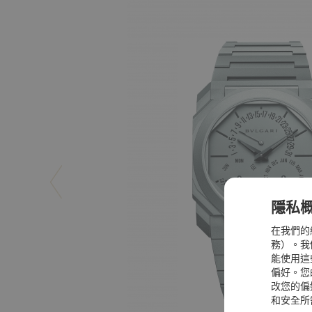
隱私
在我們的
務）。我們
能使用這
偏好。您
改您的偏
和安全所