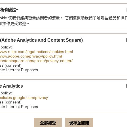
自動上弦機械機芯
分析與統計
動力儲備
cookie 使我們能夠衡量訪問者的流量。 它們還幫助我們了解哪些產品和操
動力儲存 60 小時
和操作更受歡迎。
錶帶
噴砂鈦金屬錶帶搭配摺疊
 (Adobe Analytics and Content Square)
 policy:
錶面
/www.rolex.com/legal-notices/cookies.html
/www.adobe.com/privacy/policy.html
灰色
/contentsquare.com/gb-en/privacy-center/
es (consent)
ate Interest Purposes
分享至
e Analytics
 policy:
/policies.google.com/privacy
es (consent)
ate Interest Purposes
全部接受
儲存並關閉
您可能也會喜歡