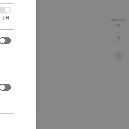
作比其
FOLLOW
US
錶扣