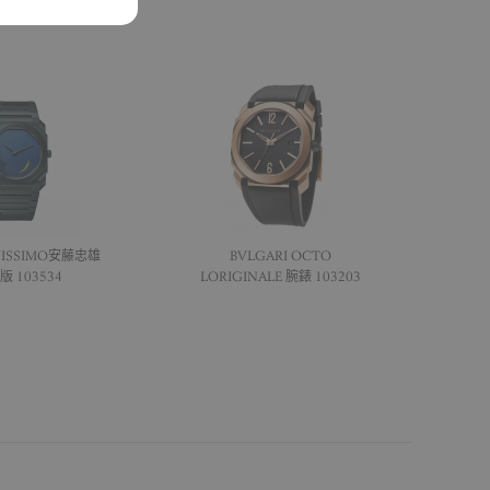
NISSIMO安藤忠雄
BVLGARI OCTO
 103534
L’ORIGINALE 腕錶 103203