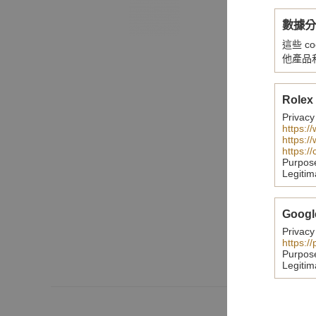
數據
這些 
他產品
Rolex
Privacy
https:/
https:/
https:/
Purpos
Legitim
Googl
Privacy
https:/
Purpos
Legitim