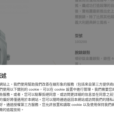
儘管問世僅短短幾年，Oc
搖。繼成功打造超薄的自
後，寶格麗最新推出史上最纖薄的 
曆腕錶。除了比照其他超
義大利經典紳士風格。
型號
103200
腕錶錶殼
噴砂鈦金屬錶殼，錶徑 4
蓋。
概述
外圈
鈦金屬
網站上，我們使用幫助我們改善在線形象的服務（包括來自第三方提供商
使用以下類別的 cookie，可以在 cookie 設置中進行管理。我們需要
防水功能
些服務。或者，您可以點擊拒絕同意，或訪問更詳細的信息並在同意之前
防水深度 30 公尺
的偏好將僅適用於本網站。您可以隨時通過返回本網站或訪問我們的隱私
好。通過授權第三方服務，您允許放置和讀取 cookie 以及使用保持我們
機芯
需的追蹤技術。