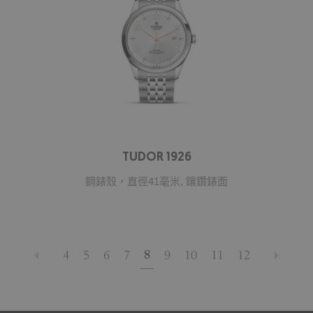
TUDOR 1926
鋼錶殼，直徑41毫米, 鑲鑽錶面
8
4
5
6
7
9
10
11
12