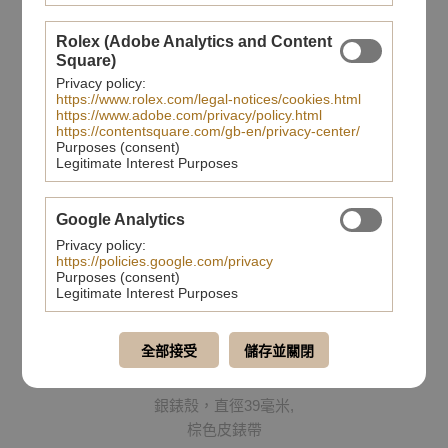
Rolex (Adobe Analytics and Content
Square)
Privacy policy:
https://www.rolex.com/legal-notices/cookies.html
https://www.adobe.com/privacy/policy.html
https://contentsquare.com/gb-en/privacy-center/
Purposes (consent)
Legitimate Interest Purposes
Google Analytics
Privacy policy:
https://policies.google.com/privacy
Purposes (consent)
Legitimate Interest Purposes
TUDOR Black Bay Fifty-
全部接受
儲存並關閉
Eight 925
銀錶殼，直徑39毫米,
棕色皮錶帶