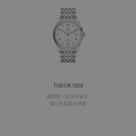
TUDOR 1926
鋼錶殼，直徑41毫米,
蛋白色及藍色錶面