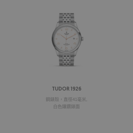
TUDOR 1926
鋼錶殼，直徑41毫米,
白色鑲鑽錶面