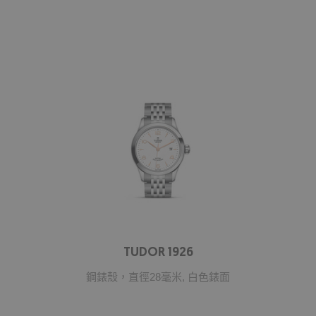
TUDOR 1926
鋼錶殼，直徑28毫米, 白色錶面