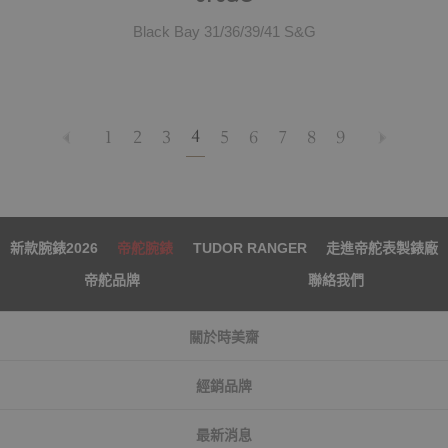
Black Bay 31/36/39/41 S&G
4
1
2
3
5
6
7
8
9
新款腕錶2026
帝舵腕錶
TUDOR RANGER
走進帝舵表製錶廠
帝舵品牌
聯絡我們
關於時美齋
經銷品牌
最新消息