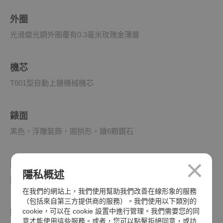
外圈
光滑磨光鋼外圈覆有0.3毫米玫瑰金薄層
機芯
T601型自動上鏈機械機芯
錶面
黑色，浮雕裝飾，圓拱形，鑲6顆鑽石
防水深度
隱私概述
防水深達100米（330呎）
在我們的網站上，我們使用幫助我們改善在線形象的服務
（包括來自第三方提供商的服務）。我們使用以下類別的
cookie，可以在 cookie 設置中進行管理。我們需要您的同
錶帶
意才能使用這些服務。或者，您可以點擊拒絕同意，或訪