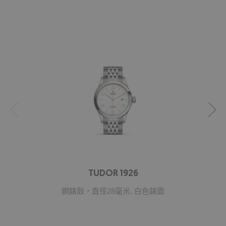
TUDOR 1926
鋼錶殼，直徑28毫米, 白色錶面