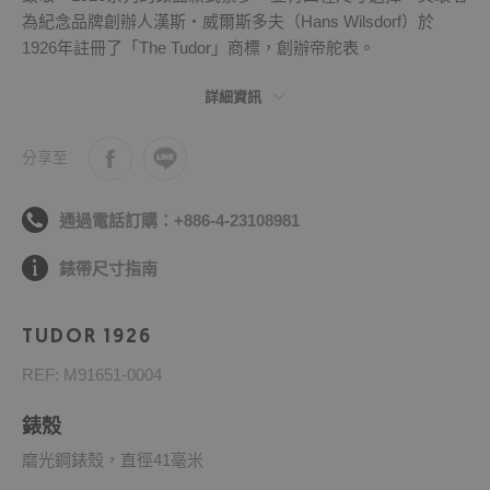
為紀念品牌創辦人漢斯・威爾斯多夫（Hans Wilsdorf）於
1926年註冊了「The Tudor」商標，創辦帝舵表。
詳細資訊
分享至
通過電話訂購：+886-4-23108981
錶帶尺寸指南
TUDOR 1926
REF: M91651-0004
錶殼
磨光鋼錶殼，直徑41毫米