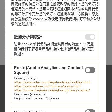
首節中間鏈節由精鋼或實心玫瑰金製成；其餘中間鏈節由精鋼
問更詳細的信息並在同意之前更改您的偏好。您的偏好將
或鋼芯及0.2毫米玫瑰金包金製成
僅適用於本網站。您可以隨時通過返回本網站或訪問我們
的隱私政策來更改您的偏好。通過授權第三方服務，您允
許放置和讀取 cookie 以及使用保持我們網站可靠和安全所
需的追蹤技術。
上鏈錶冠
鋼旋入式上鏈錶冠，飾以浮雕帝舵表標誌
數據分析與統計
這些 cookie 使我們能夠衡量訪問者的流量。 它們還
鏡面
幫助我們了解哪些產品和操作比其他產品和操作更受
歡迎。
藍水晶鏡面
Rolex (Adobe Analytics and Content
Square)
Privacy policy:
https://www.rolex.com/legal-notices/cookies.html
https://www.adobe.com/privacy/policy.html
https://contentsquare.com/gb-en/privacy-center/
Purposes (consent)
Legitimate Interest Purposes