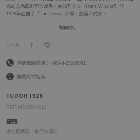
為紀念品牌創辦人漢斯・威爾斯多夫（Hans Wilsdorf）於
1926年註冊了「The Tudor」商標，創辦帝舵表。
詳細資訊
分享至
通過電話訂購：+886-4-23108981
錶帶尺寸指南
TUDOR 1926
REF: M91650-0013
錶殼
磨光鋼錶殼，直徑41毫米