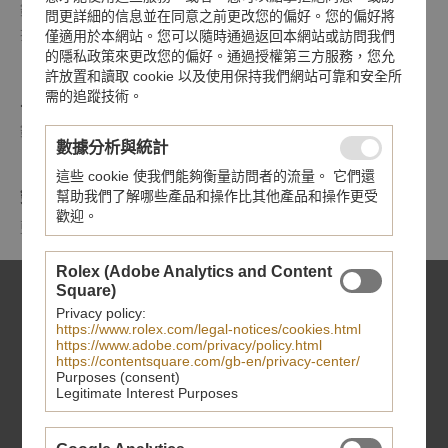
鋼錶帶，7排鏈節，外側鏈節表面磨砂，中間鏈節磨光，配摺
問更詳細的信息並在同意之前更改您的偏好。您的偏好將
扣及保險扣
僅適用於本網站。您可以隨時通過返回本網站或訪問我們
的隱私政策來更改您的偏好。通過授權第三方服務，您允
許放置和讀取 cookie 以及使用保持我們網站可靠和安全所
需的追蹤技術。
上鏈錶冠
鋼旋入式上鏈錶冠，飾以浮雕帝舵表標誌
數據分析與統計
這些 cookie 使我們能夠衡量訪問者的流量。 它們還
鏡面
幫助我們了解哪些產品和操作比其他產品和操作更受
歡迎。
藍水晶鏡面
Rolex (Adobe Analytics and Content
Square)
Privacy policy:
https://www.rolex.com/legal-notices/cookies.html
https://www.adobe.com/privacy/policy.html
https://contentsquare.com/gb-en/privacy-center/
Purposes (consent)
Legitimate Interest Purposes