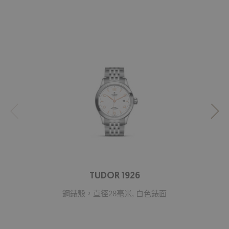
TUDOR 1926
鋼錶殼，直徑28毫米, 白色錶面