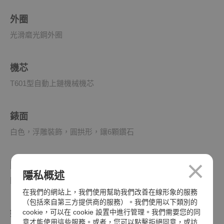
外圈
光滑磨光鋼外圈
機芯
T601型自動上鏈機械機芯
錶面
白色，浮雕裝飾，圓拱形，鑲6顆鑽石
防水深度
隱私概述
防水深達100米（330呎）
在我們的網站上，我們使用幫助我們改善在線形象的服務
（包括來自第三方提供商的服務）。我們使用以下類別的
cookie，可以在 cookie 設置中進行管理。我們需要您的同
錶帶
意才能使用這些服務。或者，您可以點擊拒絕同意，或訪