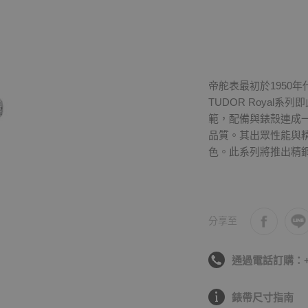
帝舵表最初於1950
TUDOR Roya
範，配備與錶殼連成
品質。其出眾性能與
色。此系列將推出精
分享至
通過電話訂購：+886
錶帶尺寸指南