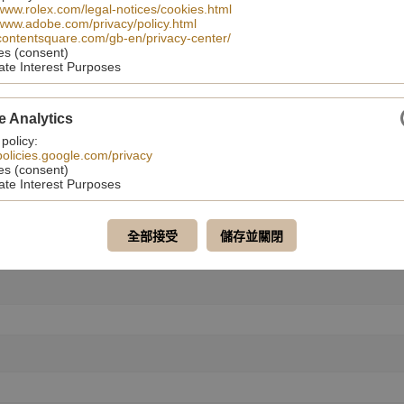
/www.rolex.com/legal-notices/cookies.html
/www.adobe.com/privacy/policy.html
/contentsquare.com/gb-en/privacy-center/
es (consent)
ate Interest Purposes
e Analytics
 policy:
/policies.google.com/privacy
es (consent)
ate Interest Purposes
聯絡我們
全部接受
儲存並關閉