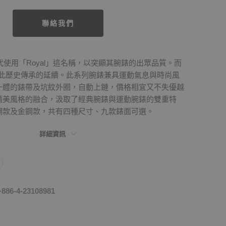
聯絡我們
年代使用「Royal」這名稱，以突顯其腕錶的出眾品質。而
l系列即此歷史傳承的延續。此系列腕錶兼具運動氣息與時尚風
一體的錶帶及坑紋外圈，自動上鏈，價格相宜又不失優越
精美風格的融合，汲取了經典腕錶與運動腕錶的雙重特
鋼款及金鋼款，共有四種尺寸、九款錶面可選。
詳細資訊
-4-23108981