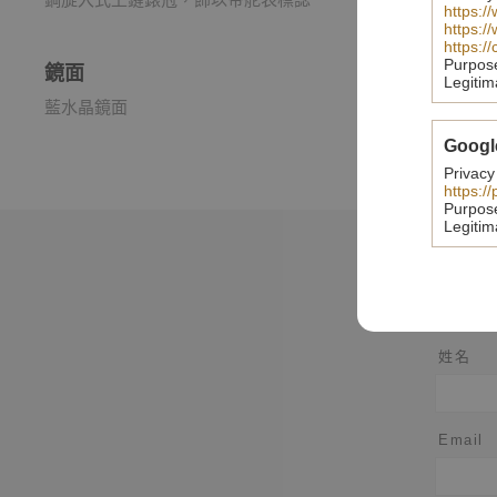
https:/
https:/
https:/
Purpos
鏡面
Legitim
藍水晶鏡面
Googl
Privacy
https:/
Purpos
Legitim
姓名
Email