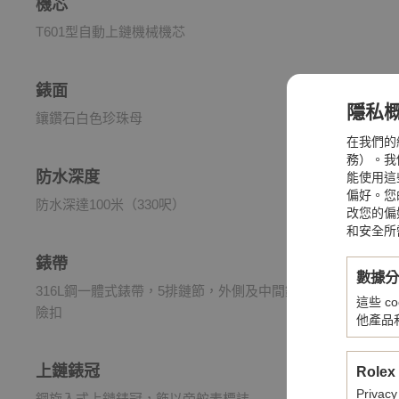
機芯
T601型自動上鏈機械機芯
錶面
隱私
鑲鑽石白色珍珠母
在我們的
務）。我們
防水深度
能使用這
偏好。您
防水深達100米（330呎）
改您的偏
和安全所
錶帶
數據
316L鋼一體式錶帶，5排鏈節，外側及中間鏈節經磨砂處理
這些 
險扣
他產品
上鏈錶冠
Rolex
Privacy
鋼旋入式上鏈錶冠，飾以帝舵表標誌