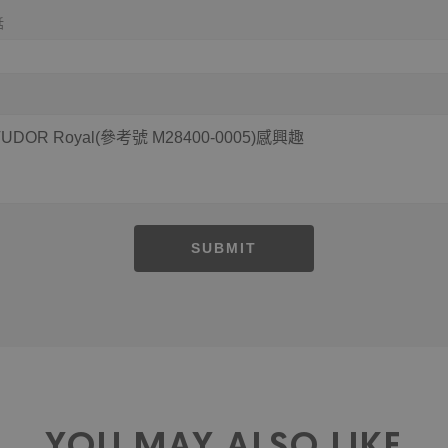
話
SUBMIT