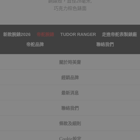
鋼錶殼，直徑28毫米,
巧克力棕色錶面
新款腕錶2026
帝舵腕錶
TUDOR RANGER
走進帝舵表製錶廠
帝舵品牌
聯絡我們
關於時美齋
經銷品牌
最新消息
聯絡我們
條款及細則
Cookie設定