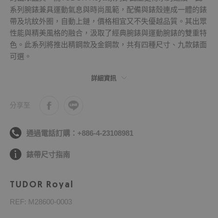
系列腕錶兼具運動氣息與時尚風範，配備與錶殼連成一體的錶
帶及坑紋外圈，自動上鏈，價格相宜又不失優越品質。其出眾
性能與精美風格的融合，汲取了經典腕錶與運動腕錶的雙重特
色。此系列將推出精鋼款及金鋼款，共有四種尺寸、九款錶面
可選。
詳細資訊
分享至
通過電話訂購：+886-4-23108981
錶帶尺寸指南
TUDOR Royal
REF: M28600-0003