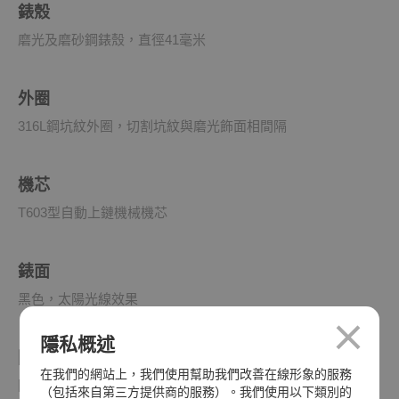
錶殼
磨光及磨砂鋼錶殼，直徑41毫米
外圈
316L鋼坑紋外圈，切割坑紋與磨光飾面相間隔
機芯
T603型自動上鏈機械機芯
錶面
黑色，太陽光線效果
隱私概述
防水深度
在我們的網站上，我們使用幫助我們改善在線形象的服務
防水深達100米（330呎）
（包括來自第三方提供商的服務）。我們使用以下類別的