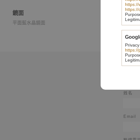
https:/
https:/
鏡面
Purpos
Legitim
平面藍水晶鏡面
Googl
Privacy
https:/
Purpos
Legitim
姓名
Email
聯絡電