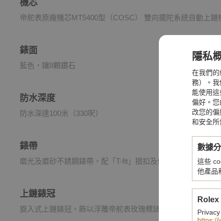
機芯
帝舵表原廠機芯MT5400型（COSC） 雙向擺陀系統自動上
錶面
隱私
藍色，鑲8顆鑽石
在我們的
務）。我們
能使用這
防水深度
偏好。您
改您的偏
防水深達100米（330呎）
和安全所
錶帶
數據
磨光及磨砂不銹鋼錶帶，配「T-fit」摺扣及保險扣
這些 
他產品
上鏈錶冠
Rolex
旋入式上鏈錶冠，飾以浮雕帝舵表玫瑰標誌
Privacy
https:/