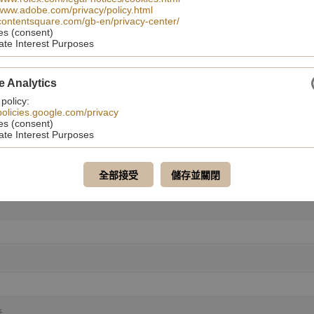
/www.adobe.com/privacy/policy.html
/contentsquare.com/gb-en/privacy-center/
es (consent)
ate Interest Purposes
e Analytics
 policy:
/policies.google.com/privacy
es (consent)
ate Interest Purposes
聯絡我們
全部接受
儲存並關閉
話