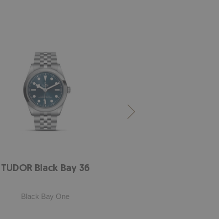
TUDOR Black Bay 36
TUDOR Black 
Black Bay One
Black Bay O