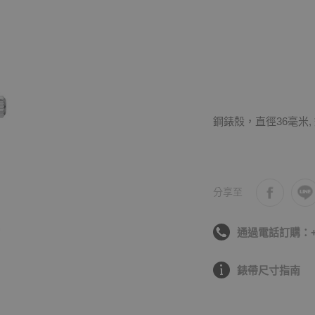
鋼錶殼，直徑36毫米,
分享至
通過電話訂購：+886
錶帶尺寸指南