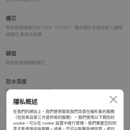
機芯
帝舵表原廠機芯MT5201（COSC） 雙向擺陀系統自動上鏈機
械機芯 集成式結構
錶面
銀色配鑲鑽鐘點標記
防水深度
防水深達100米（330呎）
隱私概述
錶帶
在我們的網站上，我們使用幫助我們改善在線形象的服務
（包括來自第三方提供商的服務）。我們使用以下類別的
首節中間鏈節由精鋼或實心黃金製成；其餘中間鏈節由精鋼或
cookie，可以在 cookie 設置中進行管理。我們需要您的同
鋼芯及0.2毫米黃金包金製成；「T-fit」摺扣，配安全扣；帶扣
意才能使用這些服務。或者，您可以點擊拒絕同意，或訪