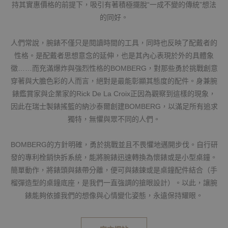
持其實惠價格的前提下，吸引有著積極擺脫“一成不變的傳統”想法
的同好。
人們常說，腕錶不僅只是閱讀時間的工具，同時也反映了配戴者的
性格。是配戴者思想意念的延伸，也是其內心表現於外的具體象
徵……而充滿爆炸與強烈性格的BOMBERG，對那些勇於挑戰創意
穿著與大膽色彩的人而言，絕對是最能彰顯其態度的配件。身兼腕
錶鑑賞家與企業家的Rick De La Croix正因為觀察到這樣的現象，
因此在瑞士製錶搖籃的納沙泰爾創建BOMBERG，以滿足所有追求
獨特，無懼與眾不同的人們。
BOMBERG的方針明確，勇於挑戰並且不畏懼地邁開步伐。自行研
發的專利栓銷快拆系統，能將腕錶迅速轉換為懷錶或是小型桌鐘。
簡單動作，將錶頭與錶帶分離，便可與錶鍊或是桌鐘配件結合（手
榴彈造型的桌鐘底座，是我們一直強調的搶眼設計）。以此，讓腕
錶能夠依據我們的想像與心情變化姿態，永遠保持耀眼。