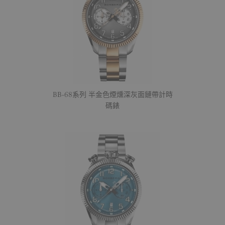
BB-68系列 半金色煙燻深灰面鏈帶計時
碼錶