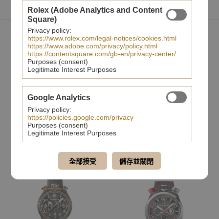
Rolex (Adobe Analytics and Content
Square)
Privacy policy:
您可能也會喜歡
https://www.rolex.com/legal-notices/cookies.html
https://www.adobe.com/privacy/policy.html
https://contentsquare.com/gb-en/privacy-center/
Purposes (consent)
Legitimate Interest Purposes
Google Analytics
Privacy policy:
https://policies.google.com/privacy
Purposes (consent)
Legitimate Interest Purposes
BOLT- 68系列 全鋼藍面XL復
BB-68系列 黑色綠面計時碼錶
古賽車計時碼錶
全部接受
儲存並關閉