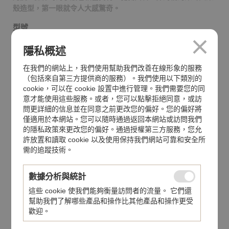
殼造型，第一眼就令人大感驚奇。
型號
NS44CHSS.204.9
隱私概述
防水功能
在我們的網站上，我們使用幫助我們改善在線形象的服務
50米
（包括來自第三方提供商的服務）。我們使用以下類別的
cookie，可以在 cookie 設置中進行管理。我們需要您的同
機芯
意才能使用這些服務。或者，您可以點擊拒絕同意，或訪
石英機芯
問更詳細的信息並在同意之前更改您的偏好。您的偏好將
僅適用於本網站。您可以隨時通過返回本網站或訪問我們
錶帶
的隱私政策來更改您的偏好。通過授權第三方服務，您允
不銹鋼鏈帶
許放置和讀取 cookie 以及使用保持我們網站可靠和安全所
需的追蹤技術。
錶面
藍寶石水晶玻璃鏡面
數據分析與統計
這些 cookie 使我們能夠衡量訪問者的流量。 它們還
分享至
幫助我們了解哪些產品和操作比其他產品和操作更受
歡迎。