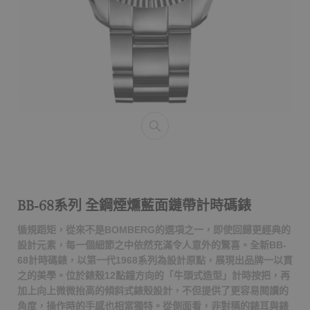
BB-68系列 全鋼煙燻藍面鏈帶計時碼錶
循規蹈矩，從來不是BOMBERG的選項之一，即使回歸更經典的
設計元素，每一個細節之中依然充滿令人意外的驚喜。全新BB-
68計時碼錶，以第一代1968系列為設計原點，展現出品牌一以貫
之的美學。位於錶殼12點鐘方向的「牛頭式造型」計時按把，再
加上向上微微抬高的傾斜式錶殼設計，不但提供了更容易閱讀的
角度，操作時的手感也相當獨特。從側面看，非對稱的錶耳與錶