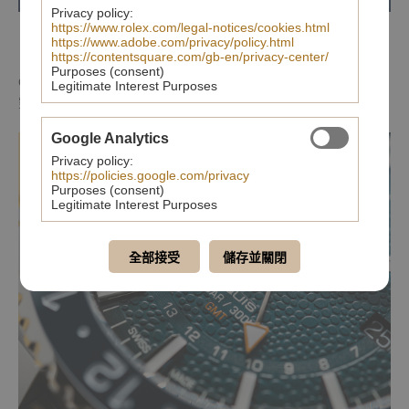
Privacy policy:
https://www.rolex.com/legal-notices/cookies.html
https://www.adobe.com/privacy/policy.html
https://contentsquare.com/gb-en/privacy-center/
Purposes (consent)
Oris Whale Shark限量腕錶面的錶盤，採用深藍色並以鯨鯊紋路為
Legitimate Interest Purposes
靈感的特殊刻印花紋。
Google Analytics
Privacy policy:
https://policies.google.com/privacy
Purposes (consent)
Legitimate Interest Purposes
全部接受
儲存並關閉