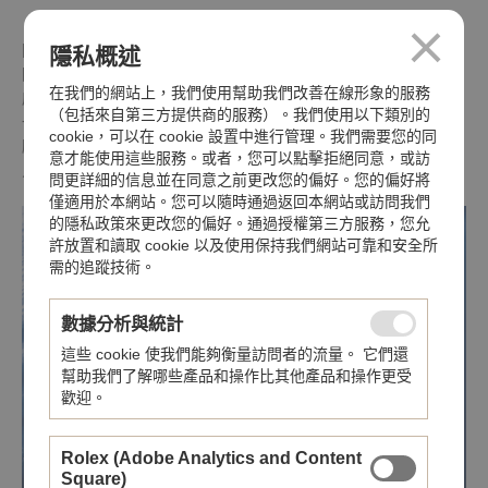
同樣令人憂心的是Smithsonian Ocean Portal的資料顯示，目前美
隱私概述
國的瀕危物種法案已列載多達 2,270 個瀕危物種和受
在我們的網站上，我們使用幫助我們改善在線形象的服務
威脅物種。鯨鯊(Whale shark)正是美國瀕危物種法案中的其中之
（包括來自第三方提供商的服務）。我們使用以下類別的
一。鯨鯊是海中最大的魚類，是 Oris Whale shark限量
cookie，可以在 cookie 設置中進行管理。我們需要您的同
腕錶的靈感來源，以Aquis GMT 潛水錶為基礎，僅發行 2,016
意才能使用這些服務。或者，您可以點擊拒絕同意，或訪
只，是因為 IUCN 在2016 年發布鯨鯊為瀕危物種。
問更詳細的信息並在同意之前更改您的偏好。您的偏好將
僅適用於本網站。您可以隨時通過返回本網站或訪問我們
的隱私政策來更改您的偏好。通過授權第三方服務，您允
許放置和讀取 cookie 以及使用保持我們網站可靠和安全所
需的追蹤技術。
數據分析與統計
這些 cookie 使我們能夠衡量訪問者的流量。 它們還
幫助我們了解哪些產品和操作比其他產品和操作更受
歡迎。
Rolex (Adobe Analytics and Content
Square)