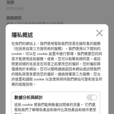
型號
5270J-001
腕錶錶殼
黃金。可互換底蓋和藍寶石水晶透蓋
防水功能
隱私概述
30米
在我們的網站上，我們使用幫助我們改善在線形象的服務
（包括來自第三方提供商的服務）。我們使用以下類別的
機芯
cookie，可以在 cookie 設置中進行管理。我們需要您的同
手動上弦機械機芯
意才能使用這些服務。或者，您可以點擊拒絕同意，或訪
問更詳細的信息並在同意之前更改您的偏好。您的偏好將
動力儲備
僅適用於本網站。您可以隨時通過返回本網站或訪問我們
至少55小時-最多65小時
的隱私政策來更改您的偏好。通過授權第三方服務，您允
許放置和讀取 cookie 以及使用保持我們網站可靠和安全所
錶帶
需的追蹤技術。
方形鱗紋鱷魚皮，手工縫製，啞光巧克力棕色。折疊式表扣。
錶面
數據分析與統計
白色
這些 cookie 使我們能夠衡量訪問者的流量。 它們還
幫助我們了解哪些產品和操作比其他產品和操作更受
認證