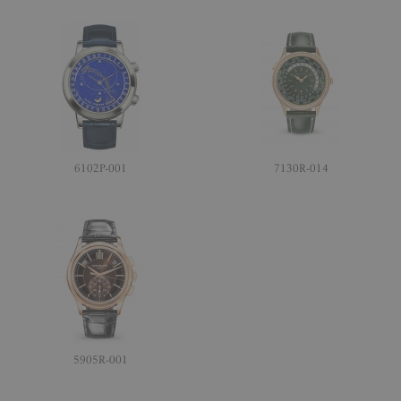
6102P-001
7130R-014
5905R-001