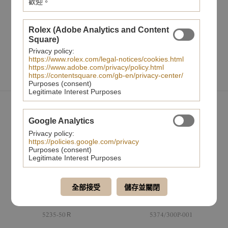
歡迎。
百達翡麗印記
Rolex (Adobe Analytics and Content
分享至
Square)
Privacy policy:
https://www.rolex.com/legal-notices/cookies.html
https://www.adobe.com/privacy/policy.html
https://contentsquare.com/gb-en/privacy-center/
Purposes (consent)
Legitimate Interest Purposes
您可能也會喜歡
Google Analytics
Privacy policy:
https://policies.google.com/privacy
Purposes (consent)
Legitimate Interest Purposes
全部接受
儲存並關閉
5235-50Ｒ
5374/300P-001