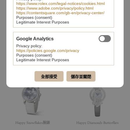
https://www.rolex.com/legal-notices/cookies.html
https://www.adobe.com/privacy/policy.html
https://contentsquare.com/gb-en/privacy-center/
Purposes (consent)
Legitimate Interest Purposes
Google Analytics
Privacy policy:
https://policies.google.com/privacy
Purposes (consent)
L.U.C XP Urushi 豬年蒔繪腕
Happy Sport
Legitimate Interest Purposes
錶
全部接受
儲存並關閉
Happy Snowflakes腕錶
Happy Diamonds Butterflies