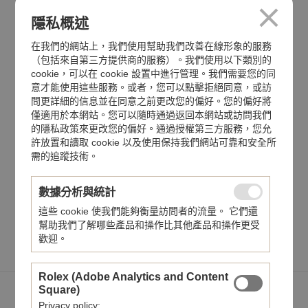
機芯
隱私概述
自動上鍊機芯
在我們的網站上，我們使用幫助我們改善在線形象的服務
動力儲備
（包括來自第三方提供商的服務）。我們使用以下類別的
42小時
cookie，可以在 cookie 設置中進行管理。我們需要您的同
意才能使用這些服務。或者，您可以點擊拒絕同意，或訪
錶帶
問更詳細的信息並在同意之前更改您的偏好。您的偏好將
皮帶
僅適用於本網站。您可以隨時通過返回本網站或訪問我們
的隱私政策來更改您的偏好。通過授權第三方服務，您允
錶面
許放置和讀取 cookie 以及使用保持我們網站可靠和安全所
需的追蹤技術。
珍珠母貝錶面
數據分析與統計
分享至
這些 cookie 使我們能夠衡量訪問者的流量。 它們還
幫助我們了解哪些產品和操作比其他產品和操作更受
歡迎。
Rolex (Adobe Analytics and Content
Square)
您可能也會喜歡
Privacy policy: