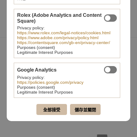
分享至
Rolex (Adobe Analytics and Content
Square)
Privacy policy:
https://www.rolex.com/legal-notices/cookies.html
https://www.adobe.com/privacy/policy.html
https://contentsquare.com/gb-en/privacy-center/
Purposes (consent)
您可能也會喜歡
Legitimate Interest Purposes
Google Analytics
Privacy policy:
https://policies.google.com/privacy
Purposes (consent)
Legitimate Interest Purposes
全部接受
儲存並關閉
BB-68系列 全鋼煙燻藍面鏈帶
BOLT- 68系列 金色計時碼錶
計時碼錶