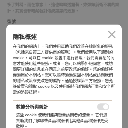
多了對稱。而在意念上，這也暗暗透露著，炸彈錶前衛不羈的設
計，其實也都暗藏著對傳統鐘錶的致意。
型號
BS45CHPPKBA.PIR-1.3
隱私概述
腕錶錶殼
黑色及金色DLC處理不銹鋼錶殼
在我們的網站上，我們使用幫助我們改善在線形象的服務
（包括來自第三方提供商的服務）。我們使用以下類別的
防水功能
cookie，可以在 cookie 設置中進行管理。我們需要您的同
100米
意才能使用這些服務。或者，您可以點擊拒絕同意，或訪
問更詳細的信息並在同意之前更改您的偏好。您的偏好將
機芯
僅適用於本網站。您可以隨時通過返回本網站或訪問我們
石英計時機芯
的隱私政策來更改您的偏好。通過授權第三方服務，您允
許放置和讀取 cookie 以及使用保持我們網站可靠和安全所
錶帶
需的追蹤技術。
橡膠錶帶
數據分析與統計
錶面
這些 cookie 使我們能夠衡量訪問者的流量。 它們還
藍寶石水晶玻璃鏡面
幫助我們了解哪些產品和操作比其他產品和操作更受
歡迎。