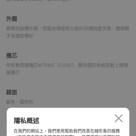
外圈
鋼單向旋轉外圈，啞藍色陽極氧化鋁60分鐘刻度字圈，鍍銀數
字及鐘點標記
機芯
帝舵表原廠機芯MT5402（COSC） 雙向擺陀系統自動上鏈機
械機芯
錶面
藍色，圓拱形
隱私概述
防水深度
在我們的網站上，我們使用幫助我們改善在線形象的服務
防水深達200米（660呎）