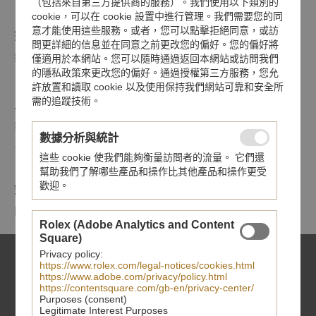
（包括來自第三方提供商的服務）。我們使用以下類別的
cookie，可以在 cookie 設置中進行管理。我們需要您的同
意才能使用這些服務。或者，您可以點擊拒絕同意，或訪
錶帶
問更詳細的信息並在同意之前更改您的偏好。您的偏好將
鉚釘磨光及磨砂鋼錶帶，配摺扣及保險扣
僅適用於本網站。您可以隨時通過返回本網站或訪問我們
的隱私政策來更改您的偏好。通過授權第三方服務，您允
許放置和讀取 cookie 以及使用保持我們網站可靠和安全所
需的追蹤技術。
上鏈錶冠
鋼旋入式上鏈錶冠，飾以浮雕帝舵表玫瑰標誌，配圓紋磨砂鋼
數據分析與統計
上鏈錶冠軸
這些 cookie 使我們能夠衡量訪問者的流量。 它們還
幫助我們了解哪些產品和操作比其他產品和操作更受
歡迎。
鏡面
圓拱形藍水晶鏡面
Rolex (Adobe Analytics and Content
Square)
Privacy policy:
https://www.rolex.com/legal-notices/cookies.html
https://www.adobe.com/privacy/policy.html
https://contentsquare.com/gb-en/privacy-center/
Purposes (consent)
Legitimate Interest Purposes