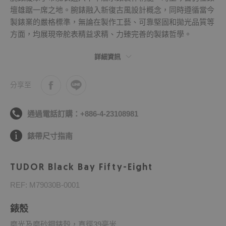
壇雄踞一席之地。腕錶融入新復古風設計概念，同時遵循當今
製錶業的嚴格標準，無論在製作工藝、可靠堅固和拋光品質等
方面，均展現帝舵表精益求精、力臻完善的製錶哲學。
詳細資訊
分享至
通過電話訂購：+886-4-23108981
錶帶尺寸指南
TUDOR Black Bay Fifty-Eight
REF: M79030B-0001
錶殼
磨光及磨砂鋼錶殼，直徑39毫米