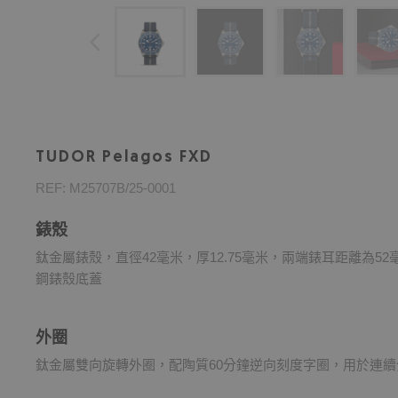
TUDOR Pelagos FXD
REF: M25707B/25-0001
錶殼
鈦金屬錶殼，直徑42毫米，厚12.75毫米，兩端錶耳距離為5
鋼錶殼底蓋
外圈
鈦金屬雙向旋轉外圈，配陶質60分鐘逆向刻度字圈，用於連