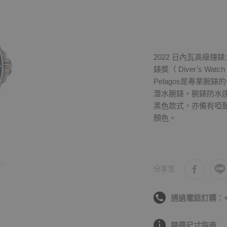
2022 日內瓦高級鐘錶大賞（
錶獎（ Diver’s Watch
Pelagos是專業
潛水腕錶。腕錶防水達
黑色款式，亦備有啞
顏色。
分享至
通過電話訂購：+886
錶帶尺寸指南