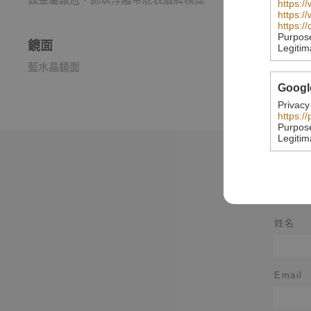
https:/
https:/
https:/
Purpos
鏡面
Legitim
藍水晶鏡面
Googl
Privacy
https:/
Purpos
Legitim
姓名
Email