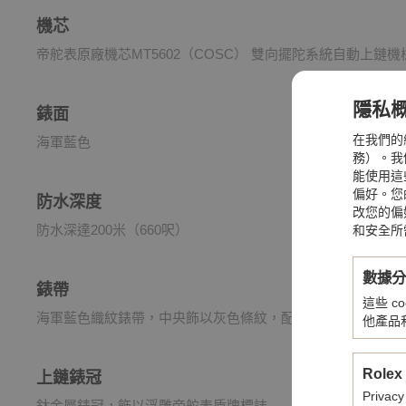
機芯
帝舵表原廠機芯MT5602（COSC） 雙向擺陀系統自動上鏈機
隱私
錶面
在我們的
海軍藍色
務）。我們
能使用這
偏好。您
防水深度
改您的偏
防水深達200米（660呎）
和安全所
數據
錶帶
這些 
海軍藍色織紋錶帶，中央飾以灰色條紋，配自黏式帶扣
他產品
Rolex
上鏈錶冠
Privacy
鈦金屬錶冠，飾以浮雕帝舵表盾牌標誌