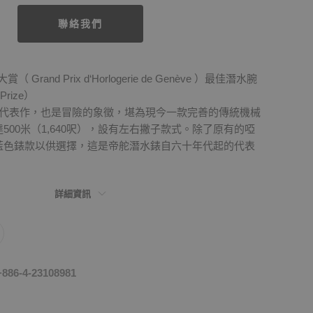
聯絡我們
 Grand Prix d‘Horlogerie de Genève ）最佳潛水腕
 Prize）
腕錶的代表作，也是冒險的象徵，堪為現今一款完善的傳統機械
500米（1,640呎），設有左右撇子款式。除了原有的啞
藍色錶款以供選擇，這是帝舵潛水錶自六十年代起的代表
詳細資訊
-4-23108981