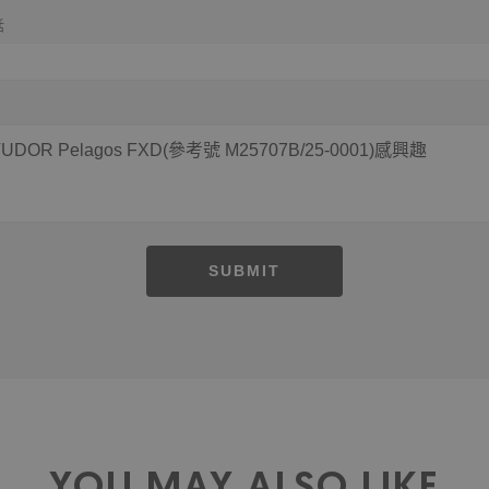
話
SUBMIT