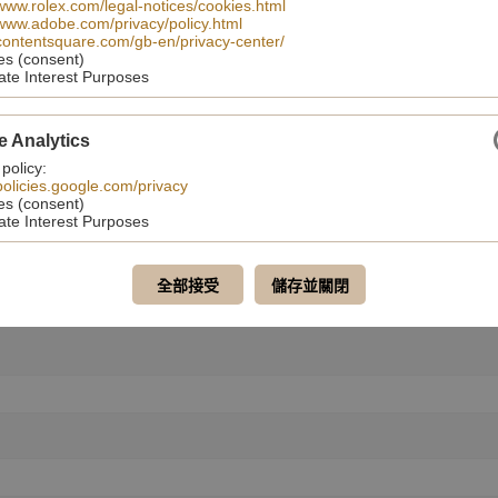
/www.rolex.com/legal-notices/cookies.html
/www.adobe.com/privacy/policy.html
/contentsquare.com/gb-en/privacy-center/
es (consent)
ate Interest Purposes
e Analytics
 policy:
/policies.google.com/privacy
es (consent)
ate Interest Purposes
全部接受
儲存並關閉
聯絡我們