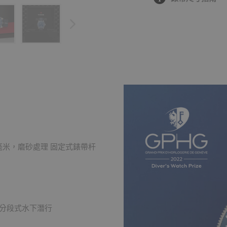
2毫米，磨砂處理 固定式錶帶杆
續分段式水下潛行