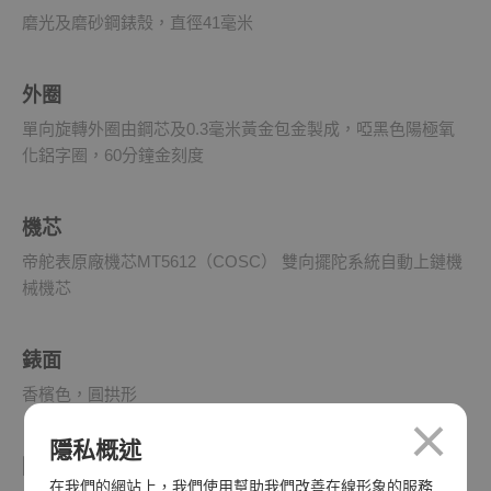
磨光及磨砂鋼錶殼，直徑41毫米
外圈
單向旋轉外圈由鋼芯及0.3毫米黃金包金製成，啞黑色陽極氧
化鋁字圈，60分鐘金刻度
機芯
帝舵表原廠機芯MT5612（COSC） 雙向擺陀系統自動上鏈機
械機芯
錶面
香檳色，圓拱形
隱私概述
防水深度
在我們的網站上，我們使用幫助我們改善在線形象的服務