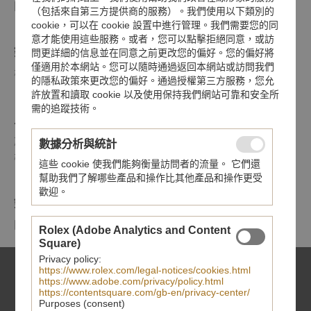
防水深達200米（660呎）
（包括來自第三方提供商的服務）。我們使用以下類別的
cookie，可以在 cookie 設置中進行管理。我們需要您的同
意才能使用這些服務。或者，您可以點擊拒絕同意，或訪
錶帶
問更詳細的信息並在同意之前更改您的偏好。您的偏好將
僅適用於本網站。您可以隨時通過返回本網站或訪問我們
棕色織紋錶帶，配帶扣
的隱私政策來更改您的偏好。通過授權第三方服務，您允
許放置和讀取 cookie 以及使用保持我們網站可靠和安全所
需的追蹤技術。
上鏈錶冠
旋入式上鏈錶冠，刻有帝舵表玫瑰標誌，黑色漆面，配黑色陽
數據分析與統計
極氧化鋁上鏈錶冠軸；精鋼覆有0.3毫米黃金薄層
這些 cookie 使我們能夠衡量訪問者的流量。 它們還
幫助我們了解哪些產品和操作比其他產品和操作更受
歡迎。
鏡面
圓拱形藍水晶鏡面
Rolex (Adobe Analytics and Content
Square)
Privacy policy:
https://www.rolex.com/legal-notices/cookies.html
https://www.adobe.com/privacy/policy.html
https://contentsquare.com/gb-en/privacy-center/
Purposes (consent)