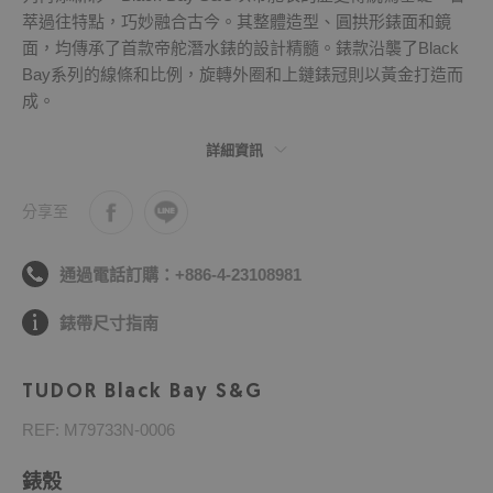
萃過往特點，巧妙融合古今。其整體造型、圓拱形錶面和鏡
面，均傳承了首款帝舵潛水錶的設計精髓。錶款沿襲了Black
Bay系列的線條和比例，旋轉外圈和上鏈錶冠則以黃金打造而
成。
詳細資訊
分享至
通過電話訂購：+886-4-23108981
錶帶尺寸指南
TUDOR Black Bay S&G
REF: M79733N-0006
錶殼