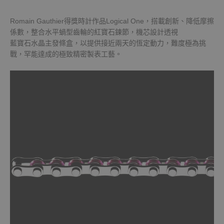
Romain Gauthier得獎時計作品Logical One，搭載創新、降低摩擦
係數，整合水平蝸型齒輪的紅寶石鍊節，機芯設計透視
藍寶石水晶主發條盒，以提供接近兩天的恆定動力，難度極為挑
戰，罕能達成的極致精密製表工藝。