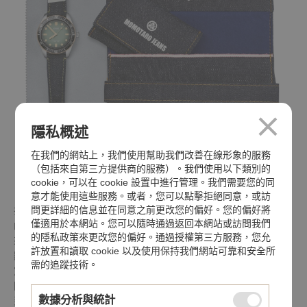
隱私概述
在我們的網站上，我們使用幫助我們改善在線形象的服務
（包括來自第三方提供商的服務）。我們使用以下類別的
cookie，可以在 cookie 設置中進行管理。我們需要您的同
意才能使用這些服務。或者，您可以點擊拒絕同意，或訪
問更詳細的信息並在同意之前更改您的偏好。您的偏好將
打從最初，Manabe先生的願景就很明確：在品質上絕不妥協。他
僅適用於本網站。您可以隨時通過返回本網站或訪問我們
的牛仔布要使用最好的長纖棉，並以繩染深靛藍色布料
的隱私政策來更改您的偏好。通過授權第三方服務，您允
來呈現最佳成色效果。工作室使用老式的梭織機讓手工編織感更明
許放置和讀取 cookie 以及使用保持我們網站可靠和安全所
顯，並且每個細節都是手工縫製的。Manabe先生想訂
需的追蹤技術。
定全新牛仔布的國際標準。近30年後，Manabe先生在東京、大
阪、京都和岡山皆成立工廠，店家和公司的雇員總數增長
數據分析與統計
到140名。岡山曾有一度產業陷入低迷，但因為Manabe先生的企