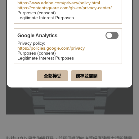
https://www.adobe.com/privacy/policy.html
https://contentsquare.com/gb-en/privacy-center/
Purposes (consent)
Legitimate Interest Purposes
Google Analytics
Privacy policy:
https://policies.google.com/privacy
Purposes (consent)
Legitimate Interest Purposes
全部接受
儲存並關閉
腕錶自身以黑色陶瓷打造，並運用透明錶底蓋呼應建築大師所鍾愛