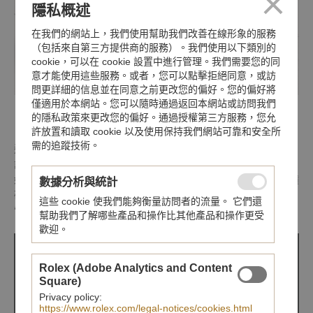
隱私概述
在我們的網站上，我們使用幫助我們改善在線形象的服務
（包括來自第三方提供商的服務）。我們使用以下類別的
cookie，可以在 cookie 設置中進行管理。我們需要您的同
意才能使用這些服務。或者，您可以點擊拒絕同意，或訪
問更詳細的信息並在同意之前更改您的偏好。您的偏好將
僅適用於本網站。您可以隨時通過返回本網站或訪問我們
的隱私政策來更改您的偏好。通過授權第三方服務，您允
許放置和讀取 cookie 以及使用保持我們網站可靠和安全所
需的追蹤技術。
這次與安藤忠雄大師合作的限量腕錶，在深藍色漆面錶盤上以極簡
設計探索時間的永恆奧秘。時光漩渦從小秒針盤的中心開
始向外擴散；金色月牙則掛在5 點鐘位置的夜空。 錶殼使用黑色噴
數據分析與統計
砂陶瓷錶殼、錶圈與錶冠，錶徑 40MM。 透明錶底蓋以
這些 cookie 使我們能夠衡量訪問者的流量。 它們還
雷射鐫刻安藤忠雄(Tadao Ando)簽名。
幫助我們了解哪些產品和操作比其他產品和操作更受
歡迎。
Rolex (Adobe Analytics and Content
Square)
Privacy policy:
https://www.rolex.com/legal-notices/cookies.html