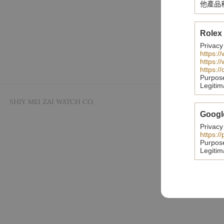
他產品
Rolex
Privacy
https:/
https:/
https:/
Purpos
Legitim
© SHIY MEI ZAI WATCH CO.
關於時美
Googl
Privacy
https:/
Purpos
Legitim