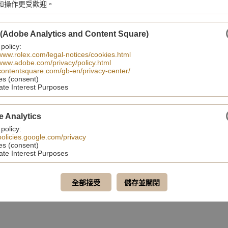
和操作更受歡迎。
 (Adobe Analytics and Content Square)
 policy:
/www.rolex.com/legal-notices/cookies.html
/www.adobe.com/privacy/policy.html
/contentsquare.com/gb-en/privacy-center/
es (consent)
ate Interest Purposes
齋
經銷品牌
最新消息
聯絡我們
條款及
e Analytics
ROLEX
 policy:
PATEK PHILIPPE
/policies.google.com/privacy
TUDOR
es (consent)
ate Interest Purposes
全部接受
儲存並關閉