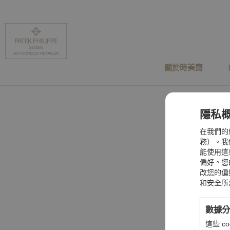
關於時美齋
隱私
在我們的
務）。我們
能使用這
偏好。您
改您的偏
和安全所
數據
這些 