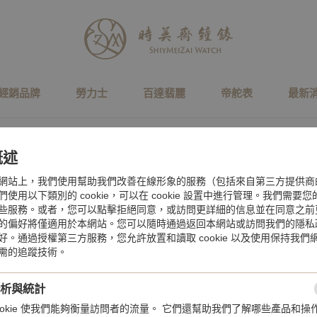
經銷品牌
勞力士
百達翡麗
帝舵表
最新
概述
Service & Maintenance
網站上，我們使用幫助我們改善在線形象的服務（包括來自第三方提供商
服務與保養
使用以下類別的 cookie，可以在 cookie 設置中進行管理。我們需要
些服務。或者，您可以點擊拒絕同意，或訪問更詳細的信息並在同意之前
的偏好將僅適用於本網站。您可以隨時通過返回本網站或訪問我們的隱私
好。通過授權第三方服務，您允許放置和讀取 cookie 以及使用保持我們
需的追蹤技術。
全部
保養
維修
選購指南
分析與統計
cookie 使我們能夠衡量訪問者的流量。 它們還幫助我們了解哪些產品和操