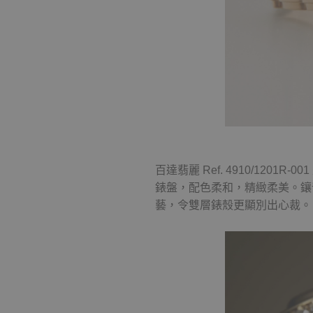
百達翡麗 Ref. 4910/120
錶盤，配色柔和，精緻柔美。鑲嵌兩
藝，令雙層錶殼更顯別出心裁。