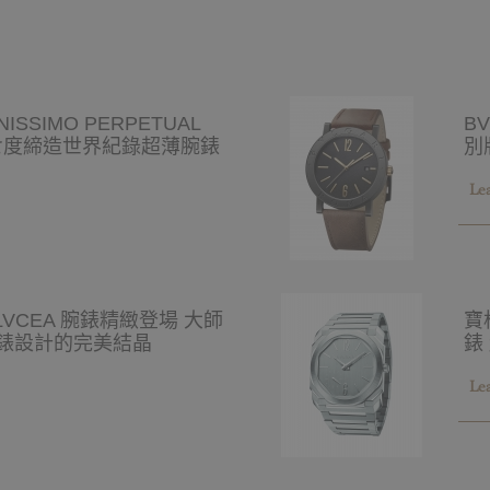
ISSIMO PERPETUAL
BV
第七度締造世界紀錄超薄腕錶
別
Le
 LVCEA 腕錶精緻登場 大師
寶
錶設計的完美結晶
錶
Le