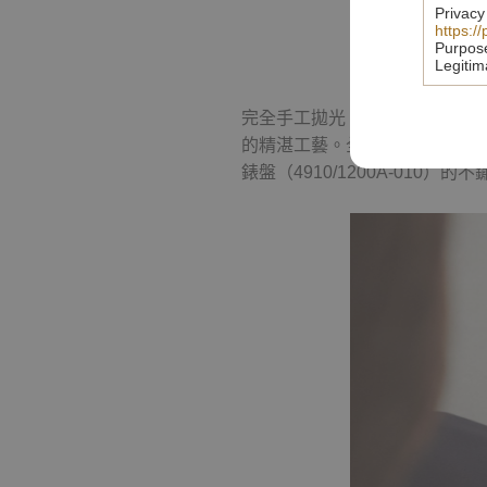
Privacy
https:/
Purpos
Legitim
完全手工拋光，佩戴於腕間，貼
的精湛工藝。全新 Twenty~4 腕錶
錶盤（4910/1200A-010