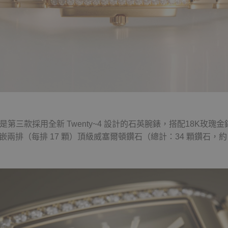
1R-001 是第三款採用全新 Twenty~4 設計的石英腕錶，搭配18
排（每排 17 顆）頂級威塞爾頓鑽石（總計：34 顆鑽石，約 0