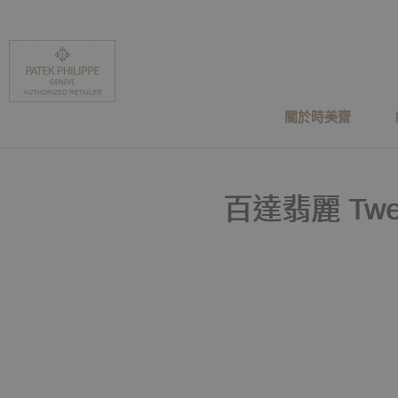
關於時美齋
百達翡麗 Twen