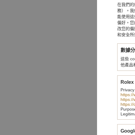
在我們的
務）。我們
能使用這
偏好。您
改您的偏
和安全所
數據
這些 
他產品
Rolex
Privacy
https:/
https:/
https:/
Purpos
Legitim
Googl