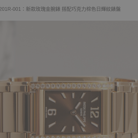
4910/1201R-001：新款玫瑰金腕錶 搭配巧克力棕色日輝紋錶盤