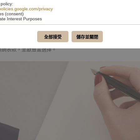
 policy:
/policies.google.com/privacy
es (consent)
ate Interest Purposes
合手腕的設計增添佩戴舒適度。 E15 石英機芯的機械元件承襲
全部接受
儲存並關閉
 Ref. 4910/1201R-001，攜手採用藍色日輝紋錶盤（4910/1
）的不鏽鋼表款，呈獻豐富選擇。