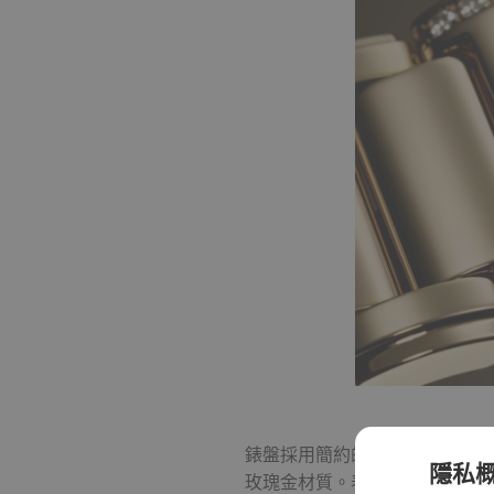
錶盤採用簡約的布局設計，重點
隱私
玫瑰金材質。表冠飾有百達翡麗品