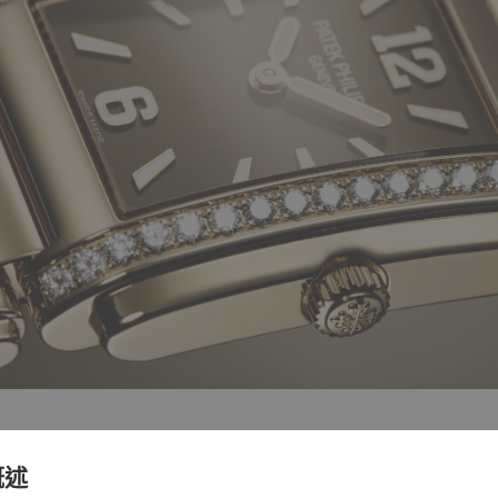
突出立體阿拉伯字塊、立體梯形時標及圓潤的巴頓式指標，這些
概述
牌符號 Calatrava十字星圖案。玫瑰金錶鏈搭配摺疊式表扣。