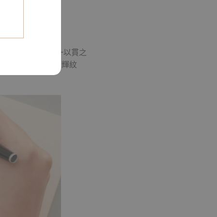
百達翡麗機械機芯一以貫之
200A-001）或灰色日輝紋