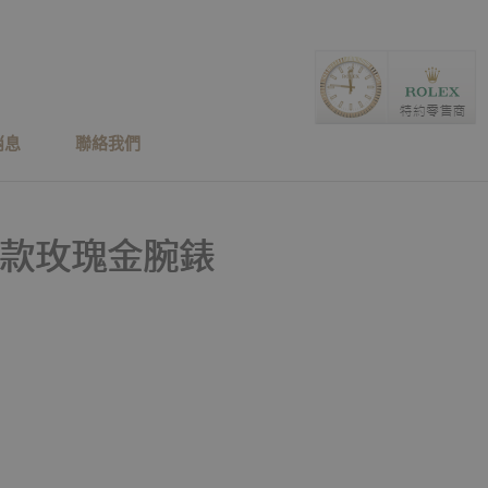
消息
聯絡我們
01 新款玫瑰金腕錶