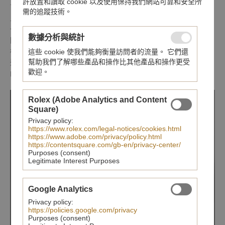
許放置和讀取 cookie 以及使用保持我們網站可靠和安全所
首先是用於移動零件的滾珠軸承：將七個滾珠軸承放置於基礎機芯
需的追蹤技術。
上，同時裝上可讓陀飛輪框架繞軸心旋轉的匣式軸承。最後
一組滾珠軸承可讓擒縱齒輪旋轉。接下來，捨棄調節機制的使用，
數據分析與統計
因計時現已改於直接在平衡擺輪上調整，這麼一來也可降低
機芯的厚度。發條盒位置不變，由放置於周圍的三組滾珠軸承引領
這些 cookie 使我們能夠衡量訪問者的流量。 它們還
幫助我們了解哪些產品和操作比其他產品和操作更受
運作。此方法可讓游絲高度高出兩倍，大幅增加約 55 小時
歡迎。
的動力儲存。
Rolex (Adobe Analytics and Content
Square)
Privacy policy:
https://www.rolex.com/legal-notices/cookies.html
https://www.adobe.com/privacy/policy.html
https://contentsquare.com/gb-en/privacy-center/
Purposes (consent)
Legitimate Interest Purposes
Google Analytics
Privacy policy:
https://policies.google.com/privacy
Purposes (consent)