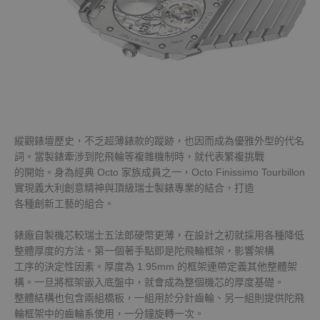
縱觀錶壇歷史，不乏超薄錶款的蹤跡，也因而成為優雅外型的代名
詞。當製錶牽涉到陀飛輪等複雜機制時，就代表繁複挑戰
的開始。身為經典 Octo 家族成員之一，Octo Finissimo Tourbillon
實現義大利創意精神與頂級瑞士製錶專業的結合，打造
各種創新工藝的組合。
錶廠自製機芯較瑞士五法郎硬幣更薄，在設計之初就採用各種降低
整體厚度的方法。第一個著手點即是陀飛輪框架，影響架構
工序的決定性因素。厚度為 1.95mm 的框架連帶定義其他整體架
構。一旦將框架嵌入底盤中，就會成為整個機芯的厚度基礎。
整體結構也包含兩組橋板，一組用於分針齒輪、另一組則提供陀飛
輪框架中的齒輪系使用，一分鐘旋轉一次。