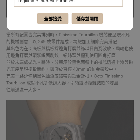
Legitimate Interest Purposes
全部接受
儲存並關閉
當所有配置皆完美排列時，Finissimo Tourbillon 機芯便呈現不凡
的機械創意。以 249 枚零件組成，精緻加工細節完美搭配
其出色內在：底板與橋板採邊角打磨並飾以日內瓦波紋，齒輪也使
用邊角打磨與環狀緞面刷紋，螺絲頭與槽孔使用圓角打磨
並於末端處拋光。將時、分顯示於黑色面盤上的機芯透過上漆與拋
光工序呈現極致簡約，鑲嵌於直徑 40mm 的鉑金錶殼中，
完美一路延伸到黑色鱷魚皮錶帶與鉑金針扣。Octo Finissimo
Tourbillon 成就不凡卻低調大器，引領纖薄複雜錶款的發展
往前邁進一大步。